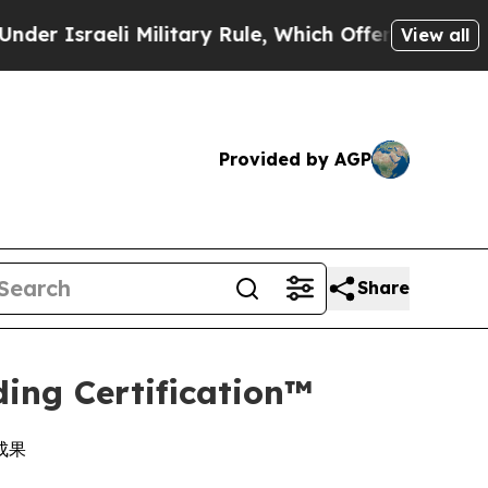
raeli Military Rule, Which Offers Them few, if an
View all
Provided by AGP
Share
ng Certification™
成果