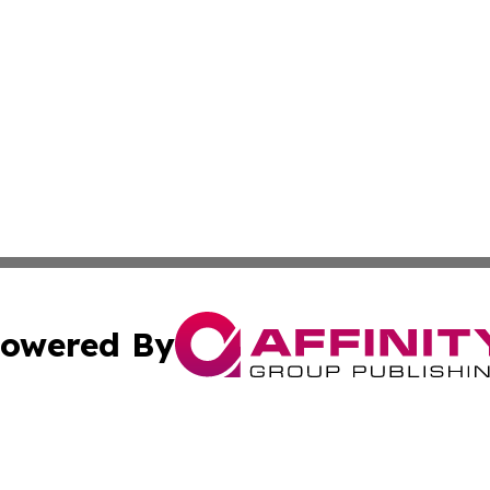
owered By
ubmit Press Release
Terms & Conditions
Copyright/DMCA
Inc. dba Affinity Group Publishing & Illinois Business Revi