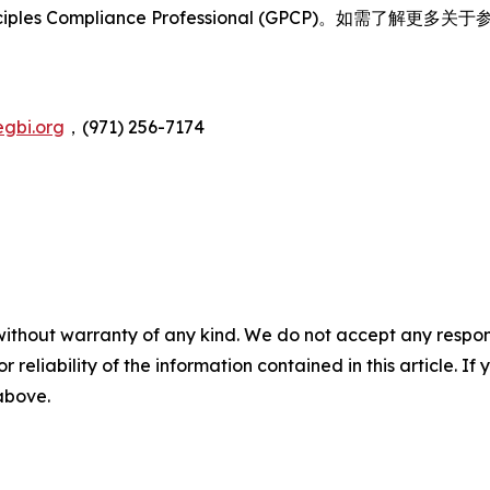
ng Principles Compliance Professional (GPCP)。如需了
gbi.org
，(971) 256-7174
without warranty of any kind. We do not accept any responsib
r reliability of the information contained in this article. I
 above.