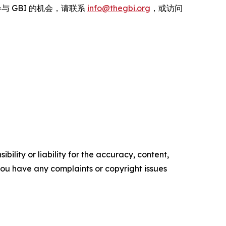
解更多关于参与 GBI 的机会，请联系
info@thegbi.org
，或访问
ility or liability for the accuracy, content,
f you have any complaints or copyright issues