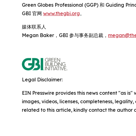
Green Globes Professional (GGP) 和 Guidi
GBI 官网
www.thegbi.org
。
媒体联系人
Megan Baker，GBI 参与事务副总裁，
megan@the
Legal Disclaimer:
EIN Presswire provides this news content "as is" 
images, videos, licenses, completeness, legality, o
related to this article, kindly contact the author