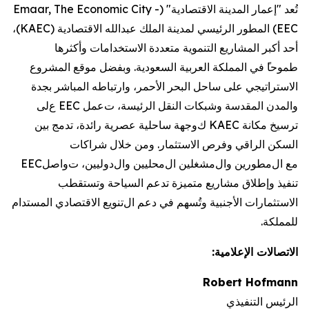
تُعد "إعمار المدينة الاقتصادية"
(
Emaar, The Economic City -
EEC
)
المطور الرئيسي لمدينة الملك عبدالله الاقتصادية
(
KAEC
)
،
أحد أكبر المشاريع
التنموية
متعددة الاستخدامات وأكثرها
طموحا
في
المملكة العربية
السعودية. و
بفضل
موقع
المشروع
الاستراتيجي على ساحل البحر الأحمر، وارتباطه المباشر بجدة
والمدن المقدسة وشبكات النقل الرئيسة، ت
عمل
EEC
ع
لى
ترسيخ مكانة
KAEC
ك
وجهة
ساحلية عصرية رائدة، تدمج بين
السكن الراقي وفرص
الاستثمار. ومن خلال شراكات
مع
ال
مطورين و
ال
مشغلين
ال
محليين و
ال
دوليين، ت
واصل
EEC
تنفيذ و
إطلاق مشاريع متميزة تدعم السياحة وتستقطب
الاستثمارات الأجنبية وتُسهم في
دعم ال
تنويع الاقتصاد
ي المستدام
للمملكة.
الاتصالات الإعلامية:
Robert Hofmann
الرئيس التنفيذي