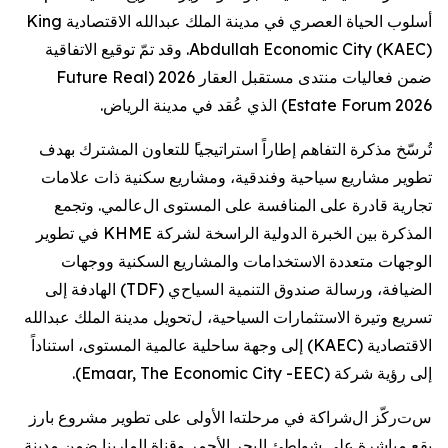
أسلوب الحياة العصري في مدينة الملك عبدالله الاقتصادية
King
Abdullah Economic City (KAEC)
. وقد تمّ توقيع الاتفاقية
ضمن فعاليات منتدى مستقبل العقار 2026 (
Future Real
Estate Forum 2026
) الذي عُقد في مدينة الرياض
.
تُرسّخ مذكرة التفاهم إطار
اً
استراتيجيا
للتعاون
المشترك
بهدف
تطوير مشاريع سياحية و
فندقية، و
مشاريع سكنية ذات علامات
تجارية قادرة على المنافسة
على المستوى ال
عالمي. وتجمع
المذكرة بين الخبرة الدولية
الراسخة
لشركة
KHME
في تطوير
الوجهات متعددة الاستخدامات و
المشاريع
السكنية ووجهات
الضيافة، و
رسالة
صندوق التنمية السياح
ي (
TDF
) الهادفة إلى
تسريع
وتيرة
الاستثمارات
السياحية، ل
تحويل
مدينة الملك عبدالله
الاقتصادية
(
KAEC
)
إلى وجهة
ساحلية عالمية المستوى
، استناداً
إلى
رؤية
شركة (
Emaar, The Economic City -EEC
)
.
س
ت
ركّز ال
شراكة
في مرحلته
ا
الأولى على تطوير مشروع
بارز
يقع مباشرة على شواطئ البحر الأحمر وقناة المارينا
ضمن
مدينة