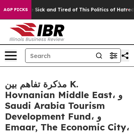
ple Are Sick and Tired of This Politics of Hatred”
The 
AGP PICKS
مذكرة تفاهم بين K.
Hovnanian Middle East، و
Saudi Arabia Tourism
Development Fund، و
Emaar, The Economic City،