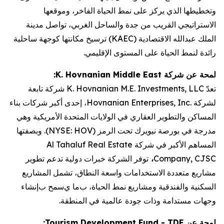
وتخطيطها الذي يركز على نمط الحياة الفاخر،
وموقعها
الاستراتيجي
القريب
من جدة والساحل الغربي
، تواصل
مدينة
الملك عبدالله الاقتصادية
(
KAEC
)
ترسيخ مكانتها كوجهة ساحلية
رائدة لنمط الحياة على المستوى الإقليمي
.
لمحة عن شركة
K. Hovnanian Middle East
:
تعدّ
K. Hovnanian M.E. Investments, LLC
شركة تابعة
لشركة
Hovnanian Enterprises, Inc.
، إحدى أكبر شركات بناء
المساكن
والتطوير العقاري في الولايات المتحدة الأمريكية
وهي
مدرجة في بورصة نيويرك تحت الرمز (
NYSE: HOV
)
.
وبصفتها
المساهم الأكبر في شركة
Al Tahaluf Real Estate
Company, CJSC
،
توفر الشركة خبرات دولية
تدعم
تطوير
مشاريع متعددة الاستخدامات واسعة النطاق
،
تشمل المشاريع
السكنية والفندقية ومشاريع نمط الحياة،
ب
ما ي
سمح ب
إنشاء
وجهات
مستدامة وذات جودة عالمية في المنطقة.
لمحة عن
TDF
-
Tourism Development Fund
: