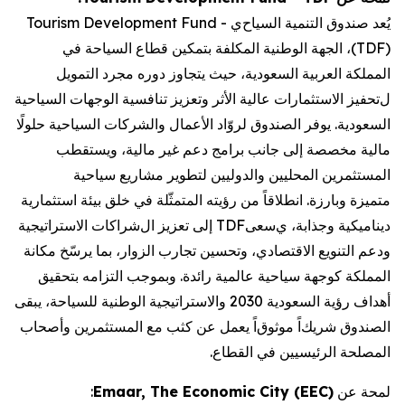
يُعد صندوق التنمية السياح
ي
Tourism Development Fund -
TDF)
)،
الجهة الوطنية المكلفة بتمكين قطاع السياحة في
المملكة العربية السعودية
،
حيث يتجاوز دور
ه مجرد
التمويل
ل
تحفيز ا
لاستثمارات
عالية الأثر
و
تعزيز
تنافسية الوجهات السياحية
السعودية.
يوفر الصندوق لروّاد الأعمال والشركات السياحية حلولًا
مالية مخصصة إلى جانب برامج دعم غير مالية،
ويستقطب
المستثمرين المحليين والدوليين لتطوير مشاريع سياحية
متميزة
وبارزة
.
انطلاقاً من رؤيته المتمثّلة في
خلق بيئة استثمارية
ديناميكية وجذابة، ي
سعى
TDF
إلى تعزيز ال
شراكات الاستراتيجية
ودعم
التنويع الاقتصادي، و
تحسين
تجارب الزوار،
بما يرسّخ
مكانة
المملكة كوجهة سياحية عالمية رائدة.
وبموجب التزامه بتحقيق
أهداف رؤية السعودية 2030 والاستراتيجية الوطنية للسياحة،
يبقى
الصندوق
شريك
اً
موثوق
اً
يعمل عن كثب مع المستثمرين وأصحاب
المصلحة الرئيسيين في القطاع
.
لمحة عن
Emaar, The Economic City (EEC)
: