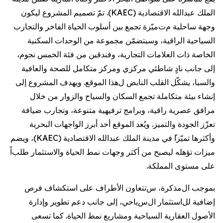
الملك عبدالله الاقتصادية
(
KAEC
)
.
تمّ تصميم المشروع ليكون
وجهة ساحلية م
ت
ميّزة
تجمع بين أسلوب الحياة الفاخر والتجارب
السياحية الراقية
،
وسيتضمّن
مجموعة من الوحدات السكنية
الخاصة ذات العلامات التجارية، وفندقين من فئة الخمس نجوم
،
إلى جانب نادٍ شاطئي مركزي ومركز متكامل للصحة والعافية
والسبا
،
يشكّل القلب النابض ل
هذا الموقع.
ويهدف المشروع إلى
إنشاء بيئة متكاملة تجمع السكان والسياح والزوار
من خلال
مرافق
عصرية راقية،
وبرامج ترفيهية
متنوعة
، وتجارب ضيافة
تعزّز
الجودة والتميز. ويُعد الموقع أحد
أبرز
الواجهات البحرية
وأكثرها
تميّزا
في مدينة الملك عبدالله الاقتصادية
(
KAEC
)
، و
يضم
ميزات تؤهله ليصبح
من أكثر وجهات نمط الحياة والاستثمار طلب
اً
على مستوى المملكة
.
بموجب
ال
مذكرة، س
تتعاون
الأطراف على
استكشاف
فرص
إضافية لل
استثمار
ال
س
ياحي
،
إلى جانب
دعم تطوير وإدارة
الأصول العقارية السياحية و
مشاريع
نمط الحياة
. كما تسعى