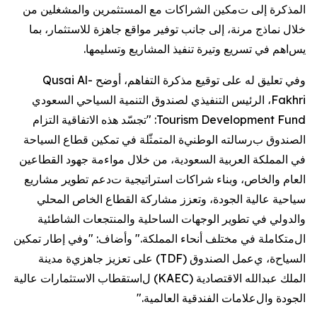
المذكرة إلى ت
مكين الشراكات مع المستثمرين والمشغلين من
خلال
نماذج مرنة، إلى جانب
توفير
مواقع جاهزة للاستثمار
،
بما
يس
اهم في تسريع
وتيرة تنفيذ المشاريع
وتسليمها.
وفي تعليق له على توقيع مذكرة التفاهم، أوضح
Qusai Al-
Fakhri
، الرئيس التنفيذي لصندوق التنمية السياحي
السعودي
Tourism Development Fund
: "تجسّد
هذه
الاتفاقية
التزام
الصندوق ب
رسالته
الوطني
ة
المتمثّلة
في تمكين
قطاع السياحة
في المملكة العربية السعودية
، من خلال
مواءمة
جهود القطاعين
العام والخاص، وبناء شراكات استراتيجية ت
دعم
تطوير مشاريع
سياحية عالية الجودة، وتعزز مشاركة القطاع الخاص المحلي
والدولي في تطوير الوجهات الساحلية والمنتجعات الشاطئية
ال
متكاملة
في
مختلف أنحاء
المملكة
." وأضاف: "و
في إطار تمكين
السياح
ة
، ي
عمل
الصندوق
(
TDF
) على
تعزيز جاهزي
ة
مدينة
الملك عبدالله الاقتصادية
(
KAEC
) ل
استقطاب الاستثمارات
عالية
الجودة
و
ال
علامات
الفندقية
العالمية
."