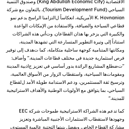
الاقتصادية
(
King Abdullah Economic City
)
وصندوق التنمية
السياحي
(
Tourism Development Fund
)
، بالتعاون مع شركة
K. Hovnanian
الأمريكية،
انعكاساً ل
التزامنا
الراسخ
بدعم نمو
قطاعي السياحة والضيافة، والاستفادة من الإمكانات
الواعدة
و
الكبيرة التي يزخر بها
هذان
القطاعان.
وت
أتي
هذه الشراكات
استناداً إ
لى وتيرة التطوير
المتسارعة التي تشهدها المدينة،
ومكانتها المتنامية كوجهة ساحلية متكاملة،
كما ت
هدف
إلى
توفير
فرص استثمارية جديدة في مختلف قطاعات المدينة.
"
وأضاف:
"
ت
ضطلع
المشاريع الرائدة
بدور
أساسي في تعزيز
ج
اذبية ا
لمدينة
و
مقومات
ها
السياحية، واستقطاب الزوار من الأسواق العالمية،
وترسيخ ثقة المستثمرين، ودعم ا
لا
ستدامة
طويلة الأمد ل
لقطاع
السياحي
،
بما يتوافق مع الأولويات الوطنية والأهداف الاستراتيجية
للمدينة
."
كما
تدعم هذه الشراكة الاستراتيجية
طموحات شركة
EEC
وجهودها لاستقطاب
الاستثمارات الأجنبية المباشرة وتعزيز
مشاركة القطاع الخاص. و
بفضل بنيتها التحتية عالمية المستوى،