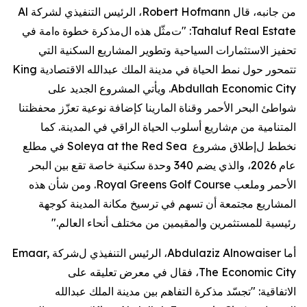
من جانبه، قال
Robert Hofmann
، الرئيس التنفيذي لشركة
Al
Tahaluf Real Estate
: "
ت
مثّل هذه ال
مذكرة
خطوة
ه
ا
مة في
تحفيز
الاستثمارات السياحية و
تطوير
المشاريع السكنية التي
تتمحور حول نمط الحياة في مدينة الملك عبدالله الاقتصادية
King
Abdullah Economic City
.
ويأتي
المشروع الجديد على
شواطئ البحر الأحمر وقناة المارينا
كإضافة نوعية تعزّز
محفظتنا
المتنامية من م
شاريع
أسلوب
الحياة
الراقي
في المدينة.
كما
نخطط ل
إطلاق مشروع
Soleya at the Red Sea
في مطلع
عام 2026، والذي يضم 340 وحدة سكنية خاصة تقع بين البحر
الأحمر وملعب
Royal Greens Golf Course
. ومن شأن هذه
المشاريع مجتمعة أن تسهم في ترسيخ مكانة المدينة كوجهة
رئيسية للمستثمرين والمقيمين من مختلف أنحاء العالم
."
أما
Abdulaziz Alnowaiser
، الرئيس التنفيذي ل
شركة
Emaar,
The Economic City
، فقال في معرض تعليقه
على
الاتفاقية
:
"
تجسّد مذكرة التفاهم بين مدينة الملك عبدالله